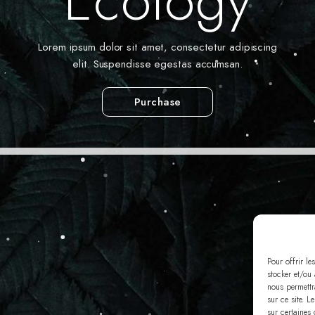
Ecology
Lorem ipsum dolor sit amet, consectetur adipiscing
elit. Suspendisse egestas accumsan.
Purchase
Pour offrir le
stocker et/ou
nous permettr
sur ce site. L
sur certaines 